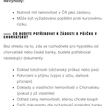
Nevýhody:
Nutnost mít nemovitost v ČR jako zástavu.
Může být vyžadováno pojištění proti kurzovému
riziku.
CO BUDETE POTŘEBOVAT K ŽÁDOSTI O PŮJČKU V
CHORVATSKU?
Bez ohledu na to, zda se rozhodnete pro hypotéku od
chorvatské nebo české banky, budete potřebovat
následující dokumenty:
Doklad totožnosti (občanský průkaz nebo pas)
Potvrzení o příjmu (výpis z účtu, daňové
přiznání)
Doklady o vlastnictví nemovitosti v Chorvatsku
(pokud ji již vlastníte)
Odhad ceny nemovitosti, kterou chcete koupit
Další dokumenty dle požadavků konkrétní banky