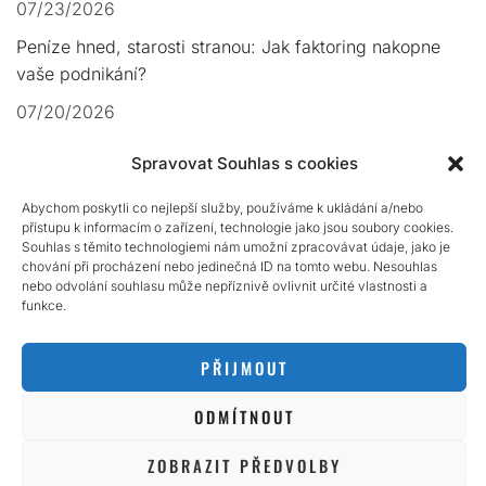
07/23/2026
Peníze hned, starosti stranou: Jak faktoring nakopne
vaše podnikání?
07/20/2026
Hotovost v nouzi: Půjčka bez bankovního účtu jde i
Spravovat Souhlas s cookies
dnes!
Abychom poskytli co nejlepší služby, používáme k ukládání a/nebo
07/19/2026
přístupu k informacím o zařízení, technologie jako jsou soubory cookies.
Souhlas s těmito technologiemi nám umožní zpracovávat údaje, jako je
Volyně v dluhové pasti? Cesta ven vede přes chytrou
chování při procházení nebo jedinečná ID na tomto webu. Nesouhlas
půjčku!
nebo odvolání souhlasu může nepříznivě ovlivnit určité vlastnosti a
funkce.
07/18/2026
PŘIJMOUT
ODMÍTNOUT
COPYRIGHT ALL RIGHTS RESERVED. THEME: FLASH BLOG BY
UNITEDTHEME
.
ZOBRAZIT PŘEDVOLBY