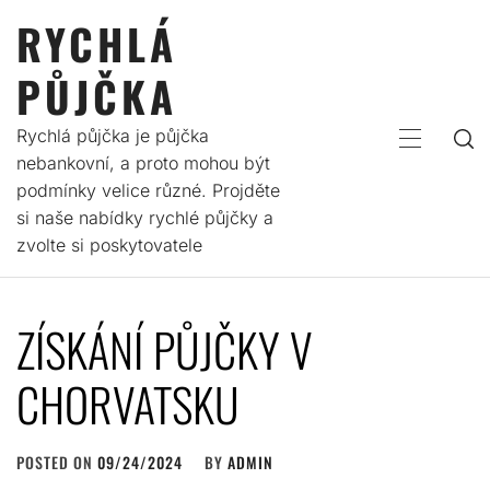
Skip
RYCHLÁ
to
content
PŮJČKA
Rychlá půjčka je půjčka
PRIMARY
nebankovní, a proto mohou být
MENU
podmínky velice různé. Projděte
si naše nabídky rychlé půjčky a
zvolte si poskytovatele
ZÍSKÁNÍ PŮJČKY V
CHORVATSKU
POSTED ON
09/24/2024
BY
ADMIN