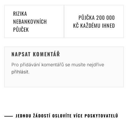
Navigace
RIZIKA
PŮJČKA 200 000
pro
NEBANKOVNÍCH
KČ KAŽDÉMU IHNED
PŮJČEK
příspěvek
NAPSAT KOMENTÁŘ
Pro přidávání komentářů se musíte nejdříve
přihlásit
.
JEDNOU ŽÁDOSTÍ OSLOVÍTE VÍCE POSKYTOVATELŮ