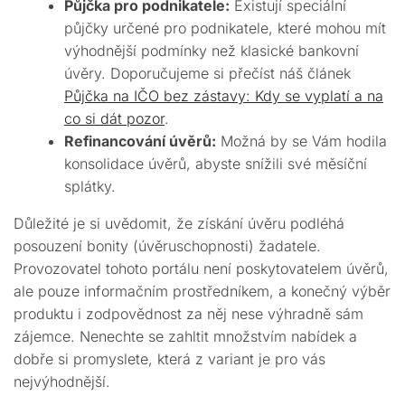
Půjčka pro podnikatele:
Existují speciální
půjčky určené pro podnikatele, které mohou mít
výhodnější podmínky než klasické bankovní
úvěry. Doporučujeme si přečíst náš článek
Půjčka na IČO bez zástavy: Kdy se vyplatí a na
co si dát pozor
.
Refinancování úvěrů:
Možná by se Vám hodila
konsolidace úvěrů, abyste snížili své měsíční
splátky.
Důležité je si uvědomit, že získání úvěru podléhá
posouzení bonity (úvěruschopnosti) žadatele.
Provozovatel tohoto portálu není poskytovatelem úvěrů,
ale pouze informačním prostředníkem, a konečný výběr
produktu i zodpovědnost za něj nese výhradně sám
zájemce. Nenechte se zahltit množstvím nabídek a
dobře si promyslete, která z variant je pro vás
nejvýhodnější.