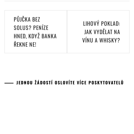
Navigace
PŮJČKA BEZ
LIHOVÝ POKLAD:
pro
SOLUS? PENÍZE
JAK VYDĚLAT NA
HNED, KDYŽ BANKA
příspěvek
VÍNU A WHISKY?
ŘEKNE NE!
JEDNOU ŽÁDOSTÍ OSLOVÍTE VÍCE POSKYTOVATELŮ