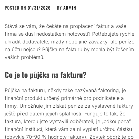
POSTED ON
01/31/2026
BY
ADMIN
Stává se vám, že čekáte na proplacení faktur a vaše
firma se dusí nedostatkem hotovosti? Potřebujete rychle
uhradit dodavatele, mzdy nebo jiné závazky, ale peníze
na účtu nejsou? Půjčka na fakturu by mohla být řešením
vašich problémů.
Co je to půjčka na fakturu?
Půjčka na fakturu, někdy také nazývaná faktoring, je
finanční produkt určený primárně pro podnikatele a
firmy. Umožňuje jim získat peníze za vystavené faktury
ještě před datem jejich splatnosti. Funguje to tak, že
faktura, kterou jste vystavili odběrateli, je „odkoupena“
finanční institucí, která vám za ni vyplatí určitou částku
(obvykle 70-90 % hodnoty faktury). Zbytek obdržíte po