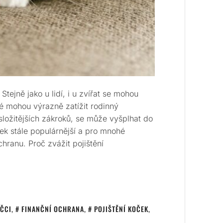
tejně jako u lidí, i u zvířat se mohou
é mohou výrazně zatížit rodinný
složitějších zákroků, se může vyšplhat do
oček stále populárnější a pro mnohé
chranu. Proč zvážit pojištění
ČCI
,
FINANČNÍ OCHRANA
,
POJIŠTĚNÍ KOČEK
,