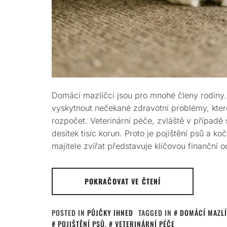
Domácí mazlíčci jsou pro mnohé členy rodiny. S
vyskytnout nečekané zdravotní problémy, kter
rozpočet. Veterinární péče, zvláště v případě 
desítek tisíc korun. Proto je pojištění psů a k
majitele zvířat představuje klíčovou finanční o
POKRAČOVAT VE ČTENÍ
POSTED IN
PŮJČKY IHNED
TAGGED IN
DOMÁCÍ MAZLÍ
POJIŠTĚNÍ PSŮ
,
VETERINÁRNÍ PÉČE