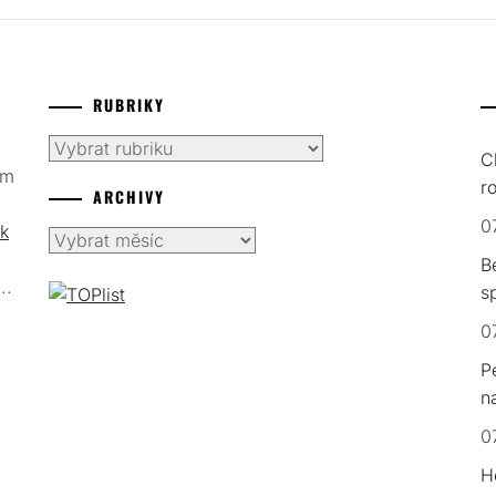
RUBRIKY
Rubriky
C
ím
r
ARCHIVY
0
k
Archivy
B
..
s
0
P
n
0
H