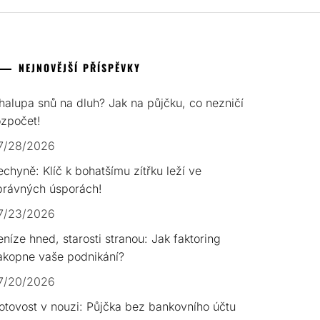
NEJNOVĚJŠÍ PŘÍSPĚVKY
halupa snů na dluh? Jak na půjčku, co nezničí
ozpočet!
7/28/2026
echyně: Klíč k bohatšímu zítřku leží ve
právných úsporách!
7/23/2026
eníze hned, starosti stranou: Jak faktoring
akopne vaše podnikání?
7/20/2026
otovost v nouzi: Půjčka bez bankovního účtu