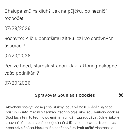
Chalupa snů na dluh? Jak na půjčku, co nezničí
rozpočet!
07/28/2026
Bechyně: Klíč k bohatšímu zítřku leží ve správných
úsporách!
07/23/2026
Peníze hned, starosti stranou: Jak faktoring nakopne
vaše podnikání?
07/20/2026
Hotovost v nouzi: Půjčka bez bankovního účtu jde i
Spravovat Souhlas s cookies
dnes!
Abychom poskytli co nejlepší služby, používáme k ukládání a/nebo
07/19/2026
přístupu k informacím o zařízení, technologie jako jsou soubory cookies.
Souhlas s těmito technologiemi nám umožní zpracovávat údaje, jako je
Volyně v dluhové pasti? Cesta ven vede přes chytrou
chování při procházení nebo jedinečná ID na tomto webu. Nesouhlas
půjčku!
nebo odvolání souhlasu může nepříznivě ovlivnit určité vlastnosti a