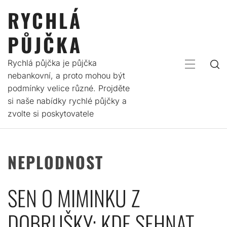
Skip
RYCHLÁ
to
content
PŮJČKA
Rychlá půjčka je půjčka
PRIMARY
nebankovní, a proto mohou být
MENU
podmínky velice různé. Projděte
si naše nabídky rychlé půjčky a
zvolte si poskytovatele
NEPLODNOST
SEN O MIMINKU Z
DOBRUŠKY: KDE SEHNAT