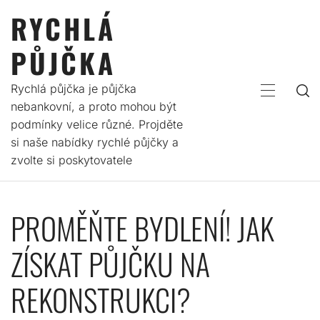
Skip
RYCHLÁ
to
content
PŮJČKA
Rychlá půjčka je půjčka
PRIMARY
nebankovní, a proto mohou být
MENU
podmínky velice různé. Projděte
si naše nabídky rychlé půjčky a
zvolte si poskytovatele
PROMĚŇTE BYDLENÍ! JAK
ZÍSKAT PŮJČKU NA
REKONSTRUKCI?