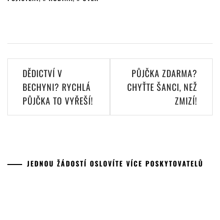
Navigace
DĚDICTVÍ V
PŮJČKA ZDARMA?
pro
BECHYNI? RYCHLÁ
CHYŤTE ŠANCI, NEŽ
PŮJČKA TO VYŘEŠÍ!
ZMIZÍ!
příspěvek
JEDNOU ŽÁDOSTÍ OSLOVÍTE VÍCE POSKYTOVATELŮ