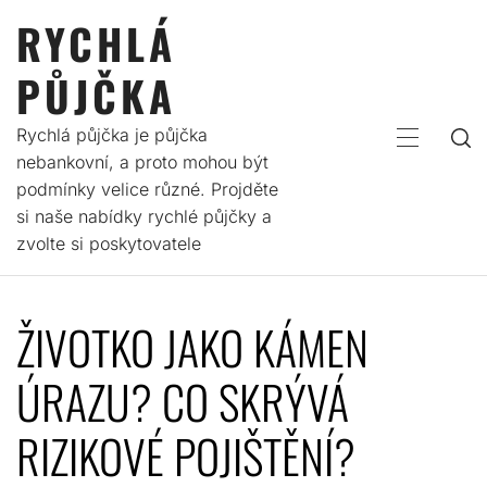
Skip
RYCHLÁ
to
content
PŮJČKA
Rychlá půjčka je půjčka
PRIMARY
nebankovní, a proto mohou být
MENU
podmínky velice různé. Projděte
si naše nabídky rychlé půjčky a
zvolte si poskytovatele
ŽIVOTKO JAKO KÁMEN
ÚRAZU? CO SKRÝVÁ
RIZIKOVÉ POJIŠTĚNÍ?