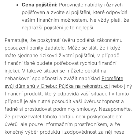
Cena pojištění:
Porovnejte nabídky různých
pojišťoven a zvolte si pojištění, které odpovídá
vašim finančním možnostem. Ne vždy platí, že
nejdražší pojištění je to nejlepší.
Pamatujte, že poskytnutí úvěru podléhá zákonnému
posouzení bonity žadatele. Může se stát, že i když
máte sjednané rizikové životní pojištění, v případě
finanční tísně budete potřebovat rychlou finanční
injekci. V takové situaci se můžete obrátit na
nebankovní společnosti a zvážit například
Proměňte
svůj dům snů v Chebu: Půjčka na rekonstrukci
nebo jiný
finanční produkt, který odpovídá vaší situaci. I v tomto
případě je ale nutné posoudit vaši úvěruschopnost a
řádně si prostudovat podmínky smlouvy. Nezapomeňte,
že provozovatel tohoto portálu není poskytovatelem
úvěrů, ale pouze informačním prostředníkem, a že
konečný výběr produktu i zodpovědnost za něj nese