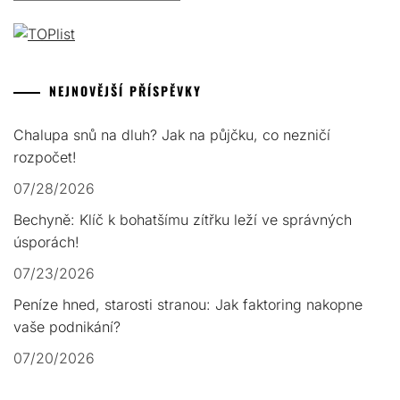
NEJNOVĚJŠÍ PŘÍSPĚVKY
Chalupa snů na dluh? Jak na půjčku, co nezničí
rozpočet!
07/28/2026
Bechyně: Klíč k bohatšímu zítřku leží ve správných
úsporách!
07/23/2026
Peníze hned, starosti stranou: Jak faktoring nakopne
vaše podnikání?
07/20/2026
Hotovost v nouzi: Půjčka bez bankovního účtu jde i