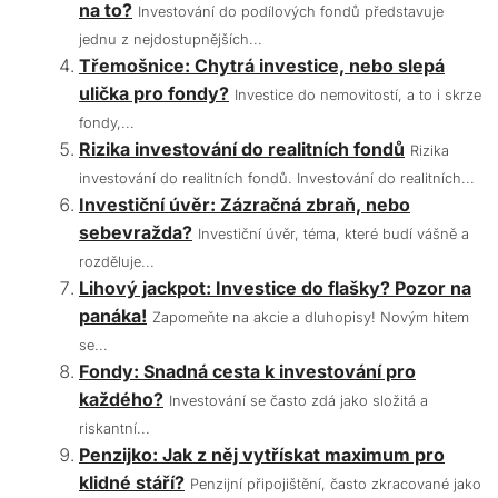
na to?
Investování do podílových fondů představuje
jednu z nejdostupnějších...
Třemošnice: Chytrá investice, nebo slepá
ulička pro fondy?
Investice do nemovitostí, a to i skrze
fondy,...
Rizika investování do realitních fondů
Rizika
investování do realitních fondů. Investování do realitních...
Investiční úvěr: Zázračná zbraň, nebo
sebevražda?
Investiční úvěr, téma, které budí vášně a
rozděluje...
Lihový jackpot: Investice do flašky? Pozor na
panáka!
Zapomeňte na akcie a dluhopisy! Novým hitem
se...
Fondy: Snadná cesta k investování pro
každého?
Investování se často zdá jako složitá a
riskantní...
Penzijko: Jak z něj vytřískat maximum pro
klidné stáří?
Penzijní připojištění, často zkracované jako