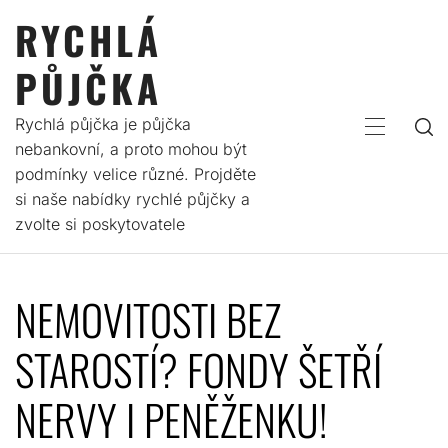
Skip
RYCHLÁ
to
content
PŮJČKA
Rychlá půjčka je půjčka
PRIMARY
nebankovní, a proto mohou být
MENU
podmínky velice různé. Projděte
si naše nabídky rychlé půjčky a
zvolte si poskytovatele
NEMOVITOSTI BEZ
STAROSTÍ? FONDY ŠETŘÍ
NERVY I PENĚŽENKU!