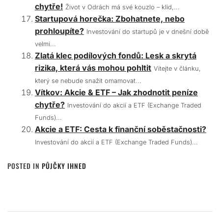
chytře!
Život v Odrách má své kouzlo – klid,...
Startupová horečka: Zbohatnete, nebo
prohloupíte?
Investování do startupů je v dnešní době
velmi...
Zlatá klec podílových fondů: Lesk a skrytá
rizika, která vás mohou pohltit
Vítejte v článku,
který se nebude snažit omamovat...
Vítkov: Akcie & ETF – Jak zhodnotit peníze
chytře?
Investování do akcií a ETF (Exchange Traded
Funds)...
Akcie a ETF: Cesta k finanční soběstačnosti?
Investování do akcií a ETF (Exchange Traded Funds)...
POSTED IN
PŮJČKY IHNED