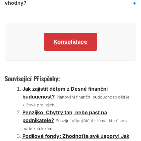
vhodný?
Konsolidace
Související Příspěvky:
Jak zajistit dětem z Desné finanční
budoucnost?
Plánování finanční budoucnosti dětí je
klíčové pro jejich...
Penzijko: Chytrý tah, nebo past na
podnikatele?
Penzijní připojištění – téma, které se v
podnikatelském...
Podílové fondy: Zhodnoťte své úspory! Jak