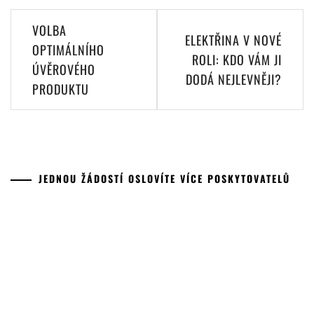
Navigace
VOLBA
ELEKTŘINA V NOVÉ
pro
OPTIMÁLNÍHO
ROLI: KDO VÁM JI
ÚVĚROVÉHO
příspěvek
DODÁ NEJLEVNĚJI?
PRODUKTU
JEDNOU ŽÁDOSTÍ OSLOVÍTE VÍCE POSKYTOVATELŮ