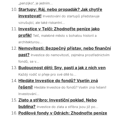
„penzijko“, je jedním...
Startupy: Ráj, nebo propadák? Jak chytře
investovat!
Investování do startupů představuje
vzrušující, ale také riskantní...
Investice v Telči: Zhodnoťte peníze jako
profík!
Telč, malebné město s bohatou historií a
architekturou...
Nemovitosti: Bezpečný přístav, nebo finanční
past?
Investice do nemovitostí, zejména prostřednictvím
fondů, se v...
Budoucnost dětí: Sny, pasti a jak z nich ven
Každý rodič si přeje pro své dítě to...
Hledáte Investice do fondů? Vsetín zná
řešení!
Hledáte Investice do fondů? Vsetín zná řešení!
Investování...
Zlato a stříbro: Investiční poklad, Nebo
bublina?
Investice do zlata a stříbra jsou již po...
Podílové fondy v Odrách: Zhodnoťte peníze