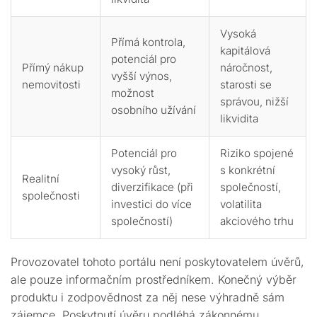
Vysoká
Přímá kontrola,
kapitálová
potenciál pro
Přímý nákup
náročnost,
vyšší výnos,
nemovitosti
starosti se
možnost
správou, nižší
osobního užívání
likvidita
Potenciál pro
Riziko spojené
vysoký růst,
s konkrétní
Realitní
diverzifikace (při
společností,
společnosti
investici do více
volatilita
společností)
akciového trhu
Provozovatel tohoto portálu není poskytovatelem úvěrů,
ale pouze informačním prostředníkem. Konečný výběr
produktu i zodpovědnost za něj nese výhradně sám
zájemce. Poskytnutí úvěru podléhá zákonnému